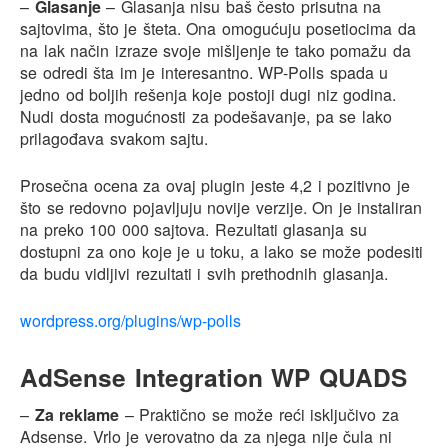
–
Glasanje
– Glasanja nisu baš često prisutna na
sajtovima, što je šteta. Ona omogućuju posetiocima da
na lak način izraze svoje mišljenje te tako pomažu da
se odredi šta im je interesantno. WP-Polls spada u
jedno od boljih rešenja koje postoji dugi niz godina.
Nudi dosta mogućnosti za podešavanje, pa se lako
prilagođava svakom sajtu.
Prosečna ocena za ovaj plugin jeste 4,2 i pozitivno je
što se redovno pojavljuju novije verzije. On je instaliran
na preko 100 000 sajtova. Rezultati glasanja su
dostupni za ono koje je u toku, a lako se može podesiti
da budu vidljivi rezultati i svih prethodnih glasanja.
wordpress.org/plugins/wp-polls
AdSense Integration WP QUADS
–
Za reklame
– Praktično se može reći isključivo za
Adsense. Vrlo je verovatno da za njega nije čula ni