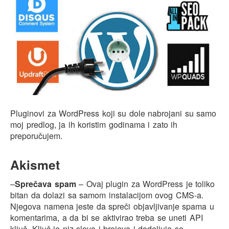
Pluginovi za WordPress koji su dole nabrojani su samo
moj predlog, ja ih koristim godinama i zato ih
preporučujem.
Akismet
–
Sprečava spam
– Ovaj plugin za WordPress je toliko
bitan da dolazi sa samom instalacijom ovog CMS-a.
Njegova namena jeste da spreči objavljivanje spama u
komentarima, a da bi se aktivirao treba se uneti API
ključ. Ključ je niz slova i brojeva i dodeljuje se