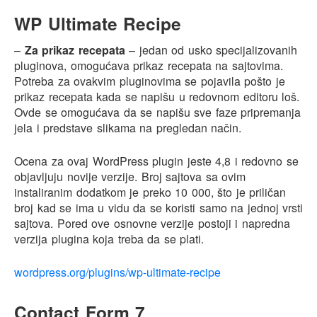
WP Ultimate Recipe
–
Za prikaz recepata
– jedan od usko specijalizovanih
pluginova, omogućava prikaz recepata na sajtovima.
Potreba za ovakvim pluginovima se pojavila pošto je
prikaz recepata kada se napišu u redovnom editoru loš.
Ovde se omogućava da se napišu sve faze pripremanja
jela i predstave slikama na pregledan način.
Ocena za ovaj WordPress plugin jeste 4,8 i redovno se
objavljuju novije verzije. Broj sajtova sa ovim
instaliranim dodatkom je preko 10 000, što je priličan
broj kad se ima u vidu da se koristi samo na jednoj vrsti
sajtova. Pored ove osnovne verzije postoji i napredna
verzija plugina koja treba da se plati.
wordpress.org/plugins/wp-ultimate-recipe
Contact Form 7