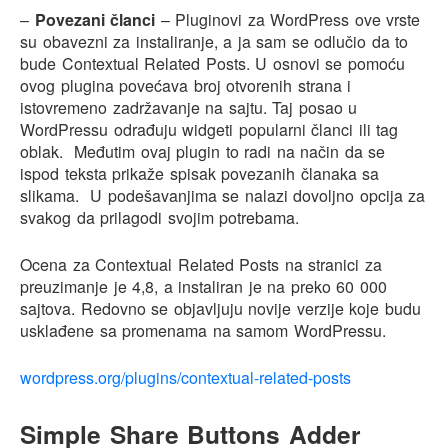
–
Povezani članci
– Pluginovi za WordPress ove vrste
su obavezni za instaliranje, a ja sam se odlučio da to
bude Contextual Related Posts. U osnovi se pomoću
ovog plugina povećava broj otvorenih strana i
istovremeno zadržavanje na sajtu. Taj posao u
WordPressu odrađuju widgeti popularni članci ili tag
oblak. Međutim ovaj plugin to radi na način da se
ispod teksta prikaže spisak povezanih članaka sa
slikama. U podešavanjima se nalazi dovoljno opcija za
svakog da prilagodi svojim potrebama.
Ocena za Contextual Related Posts na stranici za
preuzimanje je 4,8, a instaliran je na preko 60 000
sajtova. Redovno se objavljuju novije verzije koje budu
usklađene sa promenama na samom WordPressu.
wordpress.org/plugins/contextual-related-posts
Simple Share Buttons Adder