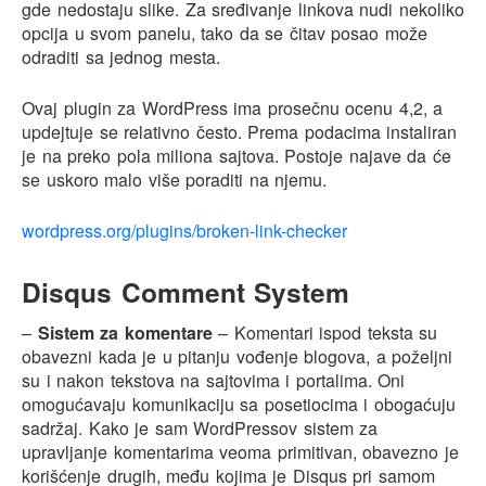
gde nedostaju slike. Za sređivanje linkova nudi nekoliko
opcija u svom panelu, tako da se čitav posao može
odraditi sa jednog mesta.
Ovaj plugin za WordPress ima prosečnu ocenu 4,2, a
updejtuje se relativno često. Prema podacima instaliran
je na preko pola miliona sajtova. Postoje najave da će
se uskoro malo više poraditi na njemu.
wordpress.org/plugins/broken-link-checker
Disqus Comment System
–
Sistem za komentare
– Komentari ispod teksta su
obavezni kada je u pitanju vođenje blogova, a poželjni
su i nakon tekstova na sajtovima i portalima. Oni
omogućavaju komunikaciju sa posetiocima i obogaćuju
sadržaj. Kako je sam WordPressov sistem za
upravljanje komentarima veoma primitivan, obavezno je
korišćenje drugih, među kojima je Disqus pri samom