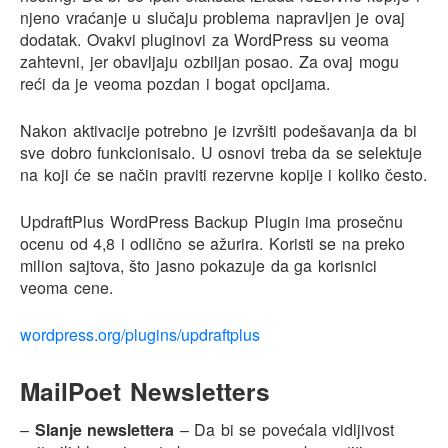
njeno vraćanje u slučaju problema napravljen je ovaj
dodatak. Ovakvi pluginovi za WordPress su veoma
zahtevni, jer obavljaju ozbiljan posao. Za ovaj mogu
reći da je veoma pozdan i bogat opcijama.
Nakon aktivacije potrebno je izvršiti podešavanja da bi
sve dobro funkcionisalo. U osnovi treba da se selektuje
na koji će se način praviti rezervne kopije i koliko često.
UpdraftPlus WordPress Backup Plugin ima prosečnu
ocenu od 4,8 i odlično se ažurira. Koristi se na preko
milion sajtova, što jasno pokazuje da ga korisnici
veoma cene.
wordpress.org/plugins/updraftplus
MailPoet Newsletters
–
Slanje newslettera
– Da bi se povećala vidljivost