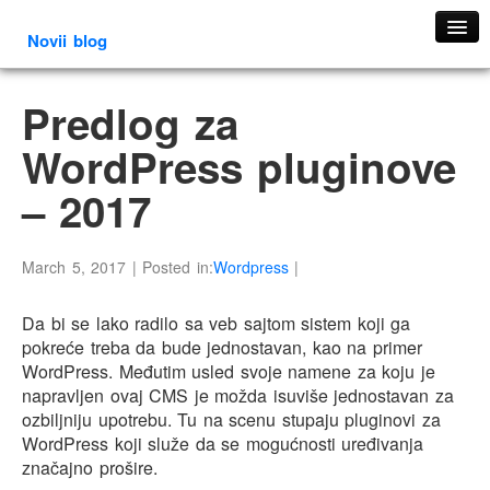
Novii blog
Kontakt
Predlog za
O meni
Prethodni blog
WordPress pluginove
Reference
– 2017
Sadržaj bloga
Test video
March 5, 2017 | Posted in:
Wordpress
|
Video Gallery
Video Grid Gallery
Da bi se lako radilo sa veb sajtom sistem koji ga
pokreće treba da bude jednostavan, kao na primer
WordPress. Međutim usled svoje namene za koju je
napravljen ovaj CMS je možda isuviše jednostavan za
ozbiljniju upotrebu. Tu na scenu stupaju pluginovi za
WordPress koji služe da se mogućnosti uređivanja
značajno prošire.