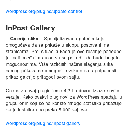
wordpress.org/plugins/update-control
InPost Gallery
–
Galerija slika
– Specijalizovana galerija koja
omogućava da se prikaže u sklopu postova ili na
stranicama. Broj situacija kada je ovo rešenje potrebno
je mali, međutim autori su se potrudili da bude bogato
mogućnostima. Više različitih načina slaganja slika i
samog prikaza će omogućiti svakom da u potpunosti
prikaz galerije prilagodi svom sajtu.
Ocena za ovaj plugin jeste 4,2 i redovno izlaze novije
verzije. Kako ovakvi pluginovi za WordPress spadaju u
grupu onih koji se ne koriste mnogo statistika prikazuje
da je instaliran na preko 5 000 sajtova.
wordpress.org/plugins/inpost-gallery