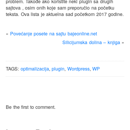
problem. Takođe ako koristite neki plugin sa drugih
sajtova , osim onih koje sam preporučio na početku
teksta. Ova lista je aktuelna sad početkom 2017 godine.
«
Povećanje posete na sajtu bajeonline.net
Silicijumska dolina – knjiga
»
TAGS:
optimalizacija
,
plugin
,
Wordpress
,
WP
Be the first to comment.