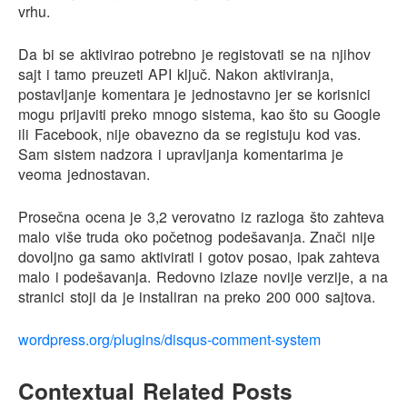
vrhu.
Da bi se aktivirao potrebno je registovati se na njihov
sajt i tamo preuzeti API ključ. Nakon aktiviranja,
postavljanje komentara je jednostavno jer se korisnici
mogu prijaviti preko mnogo sistema, kao što su Google
ili Facebook, nije obavezno da se registuju kod vas.
Sam sistem nadzora i upravljanja komentarima je
veoma jednostavan.
Prosečna ocena je 3,2 verovatno iz razloga što zahteva
malo više truda oko početnog podešavanja. Znači nije
dovoljno ga samo aktivirati i gotov posao, ipak zahteva
malo i podešavanja. Redovno izlaze novije verzije, a na
stranici stoji da je instaliran na preko 200 000 sajtova.
wordpress.org/plugins/disqus-comment-system
Contextual Related Posts