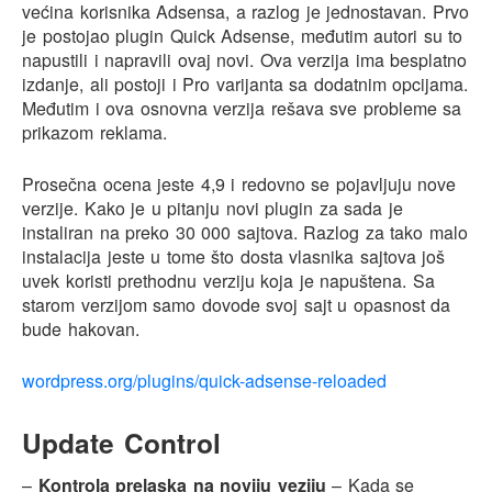
većina korisnika Adsensa, a razlog je jednostavan. Prvo
je postojao plugin Quick Adsense, međutim autori su to
napustili i napravili ovaj novi. Ova verzija ima besplatno
izdanje, ali postoji i Pro varijanta sa dodatnim opcijama.
Međutim i ova osnovna verzija rešava sve probleme sa
prikazom reklama.
Prosečna ocena jeste 4,9 i redovno se pojavljuju nove
verzije. Kako je u pitanju novi plugin za sada je
instaliran na preko 30 000 sajtova. Razlog za tako malo
instalacija jeste u tome što dosta vlasnika sajtova još
uvek koristi prethodnu verziju koja je napuštena. Sa
starom verzijom samo dovode svoj sajt u opasnost da
bude hakovan.
wordpress.org/plugins/quick-adsense-reloaded
Update Control
–
Kontrola prelaska na noviju veziju
– Kada se