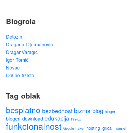
Blogrola
Detozin
Dragana Djermanović
DraganVaragić
Igor Tomić
Novac
Online tržište
Tag oblak
besplatno
biznis
blog
bezbednost
bloger
edukacija
blogeri
download
Firefox
funkcionalnost
igrica
hosting
Internet
haker
Google