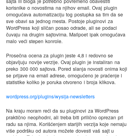
sajta ili bloga je potrebno povremeno obavestiti
korisnike o novostima na njihov email. Ovaj plugin
omogućava automatizaciju tog postupka sa tim da se
sve obavi sa jednog mesta. Postoje pluginovi za
WordPress koji sličan posao odrade, ali se podaci
čuvaju na drugim sajtovima. Mailpoet ipak omogućava
malo veći stepen konrole.
Prosečna ocena za plugin jeste 4,8 i redovno se
objavljuju novije verzije. Ovaj plugin je instaliran na
preko 300 000 sajtova. Pored slanja novosti onima koji
se prijave na email adrese, omogućeno je praćenje i
statistike koliko je poruka otvoreno i broja klikova.
wordpress.org/plugins/wysija-newsletters
Na kraju moram reći da su pluginovi za WordPress
praktično neophodni, ali treba biti prilično oprezan pri
radu sa njima. Korišćenjem starijih verzija koje nemaju
više podršku od autora možete dovesti vaš sajt u