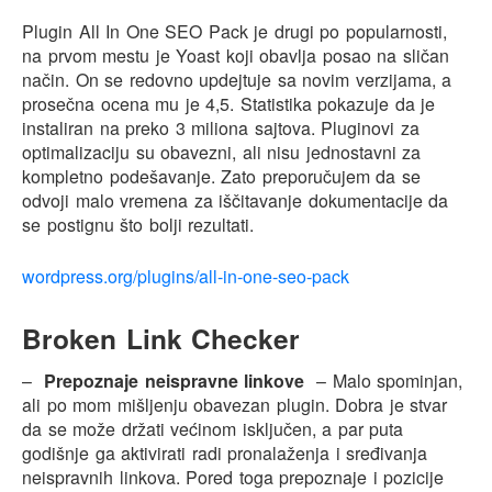
Plugin All In One SEO Pack je drugi po popularnosti,
na prvom mestu je Yoast koji obavlja posao na sličan
način. On se redovno updejtuje sa novim verzijama, a
prosečna ocena mu je 4,5. Statistika pokazuje da je
instaliran na preko 3 miliona sajtova. Pluginovi za
optimalizaciju su obavezni, ali nisu jednostavni za
kompletno podešavanje. Zato preporučujem da se
odvoji malo vremena za iščitavanje dokumentacije da
se postignu što bolji rezultati.
wordpress.org/plugins/all-in-one-seo-pack
Broken Link Checker
–
Prepoznaje neispravne linkove
– Malo spominjan,
ali po mom mišljenju obavezan plugin. Dobra je stvar
da se može držati većinom isključen, a par puta
godišnje ga aktivirati radi pronalaženja i sređivanja
neispravnih linkova. Pored toga prepoznaje i pozicije