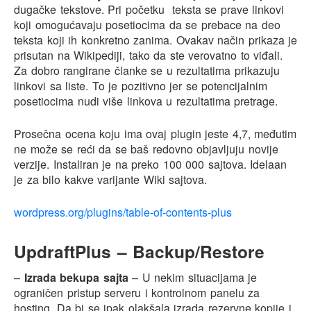
dugačke tekstove. Pri početku teksta se prave linkovi
koji omogućavaju posetiocima da se prebace na deo
teksta koji ih konkretno zanima. Ovakav način prikaza je
prisutan na Wikipediji, tako da ste verovatno to viđali.
Za dobro rangirane članke se u rezultatima prikazuju
linkovi sa liste. To je pozitivno jer se potencijalnim
posetiocima nudi više linkova u rezultatima pretrage.
Prosečna ocena koju ima ovaj plugin jeste 4,7, međutim
ne može se reći da se baš redovno objavljuju novije
verzije. Instaliran je na preko 100 000 sajtova. Idelaan
je za bilo kakve varijante Wiki sajtova.
wordpress.org/plugins/table-of-contents-plus
UpdraftPlus – Backup/Restore
–
Izrada bekupa sajta
– U nekim situacijama je
ograničen pristup serveru i kontrolnom panelu za
hosting. Da bi se ipak olakšala izrada rezervne kopije i