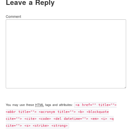
Leave a Reply
Comment
You may use these
HTML
tags and attributes:
<a href="" title="">
<abbr title=""> <acronym title=""> <b> <blockquote
cite=""> <cite> <code> <del datetime=""> <em> <i> <q
cite=""> <s> <strike> <strong>