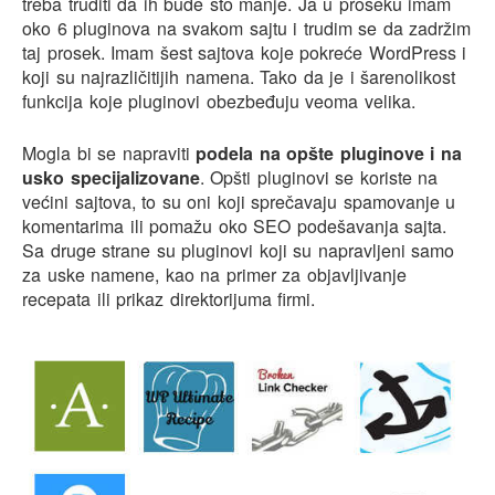
treba truditi da ih bude što manje. Ja u proseku imam
oko 6 pluginova na svakom sajtu i trudim se da zadržim
taj prosek. Imam šest sajtova koje pokreće WordPress i
koji su najrazličitijih namena. Tako da je i šarenolikost
funkcija koje pluginovi obezbeđuju veoma velika.
Mogla bi se napraviti
podela na opšte pluginove i na
usko specijalizovane
. Opšti pluginovi se koriste na
većini sajtova, to su oni koji sprečavaju spamovanje u
komentarima ili pomažu oko SEO podešavanja sajta.
Sa druge strane su pluginovi koji su napravljeni samo
za uske namene, kao na primer za objavljivanje
recepata ili prikaz direktorijuma firmi.