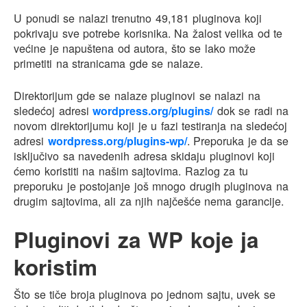
U ponudi se nalazi trenutno 49,181 pluginova koji
pokrivaju sve potrebe korisnika. Na žalost velika od te
većine je napuštena od autora, što se lako može
primetiti na stranicama gde se nalaze.
Direktorijum gde se nalaze pluginovi se nalazi na
sledećoj adresi
wordpress.org/plugins/
dok se radi na
novom direktorijumu koji je u fazi testiranja na sledećoj
adresi
wordpress.org/plugins-wp/
. Preporuka je da se
isključivo sa navedenih adresa skidaju pluginovi koji
ćemo koristiti na našim sajtovima. Razlog za tu
preporuku je postojanje još mnogo drugih pluginova na
drugim sajtovima, ali za njih najčešće nema garancije.
Pluginovi za WP koje ja
koristim
Što se tiče broja pluginova po jednom sajtu, uvek se