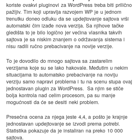
koriste ovakvi pluginovi za WordPress treba biti prilično
pažljiv. Tim koji upravlja razvojem WP je u jednom
trenutku doneo odluku da se updejtovanje sajtova vrši
automatski čim izađe nova verzija. Sa njihove tačke
gledišta to je bilo logično jer većina vlasnika takvih
sajtova je sa niskim znanjem o održavanja sistema i
nisu radili ručno prebacivanje na novije verzije.
To je dovodilo do mnogo sajtova sa zastarelim
verzijama koje su se lako hakovale. Međutim u nekim
situacijama to automatsko prebacivanje na noviju
verziju samo napravi problema i tu na scenu stupa ovaj
jednostavan plugin za WordPress. Sa njim se stiče
bolja kontrola nad celim procesom, pa su manje
mogućnosti da će se desiti neki problem.
Presečna ocena za njega jeste 4,4, a pošto je krajnje
jednostavan updejtovanje se izvodi prema potrebi.
Statistika pokazuje da je instaliran na preko 10 000
sajtova.