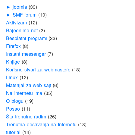
► joomla
(33)
► SMF forum
(10)
Aktivizam
(12)
Bajeonline net
(2)
Besplatni programi
(33)
Firefox
(8)
Instant messenger
(7)
Knjige
(8)
Korisne stvari za webmastere
(18)
Linux
(12)
Materijal za web sajt
(6)
Na Internetu ima
(35)
O blogu
(19)
Posao
(11)
Šta trenutno radim
(26)
Trenutna dešavanja na Internetu
(13)
tutorial
(14)