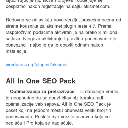
besplatno nakon registracije na sajtu akismet.com.
Redovno se objavljuju nove verzije, prosečna ocena od
strane korisnika za aksimet plugin jeste 4,7. Prema
raspoloživim podacima aktiviran je na preko 3 miliona
sajtova. Njegovo aktiviranje i pravilno podešavanje je
obavezno i najbolje ga je obaviti odmah nakon
instalacije.
wordpress.org/plugins/akismet
All In One SEO Pack
–
Optimalizacija za pretraživače
– U današnje vreme
je neophodno da se obavi čitav niz koraka radi
optimalizacije veb sajtova. All In One SEO Pack je
paket koji na jednom mestu obuhvata veliki broj tih
podešavanja. Postoje dve verzije osnovna koja se
neplaća i Pro koja se naplaćuje.