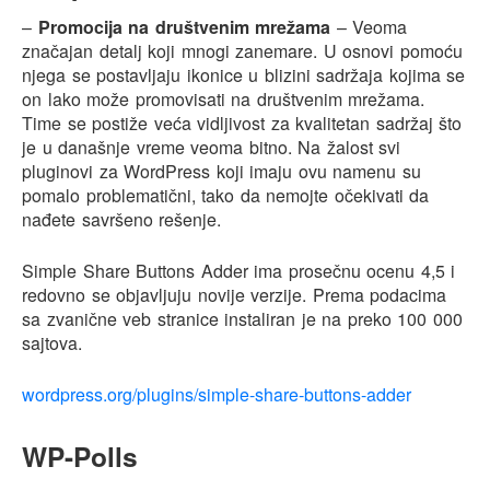
–
Promocija na društvenim mrežama
– Veoma
značajan detalj koji mnogi zanemare. U osnovi pomoću
njega se postavljaju ikonice u blizini sadržaja kojima se
on lako može promovisati na društvenim mrežama.
Time se postiže veća vidljivost za kvalitetan sadržaj što
je u današnje vreme veoma bitno. Na žalost svi
pluginovi za WordPress koji imaju ovu namenu su
pomalo problematični, tako da nemojte očekivati da
nađete savršeno rešenje.
Simple Share Buttons Adder ima prosečnu ocenu 4,5 i
redovno se objavljuju novije verzije. Prema podacima
sa zvanične veb stranice instaliran je na preko 100 000
sajtova.
wordpress.org/plugins/simple-share-buttons-adder
WP-Polls